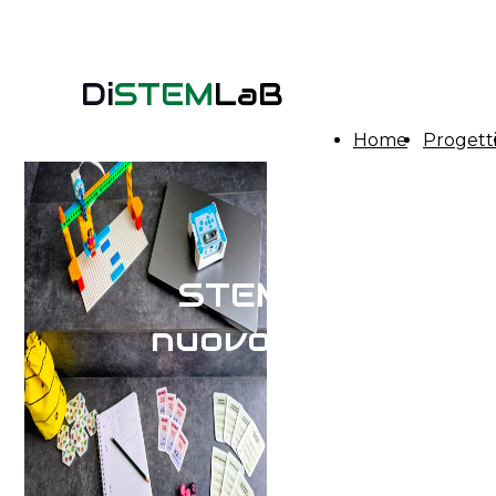
Di
STEM
LaB
Home
Progett
STEM, da un
nuovo angolo